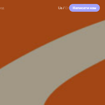
мод
Ua
/
En
Написати нам