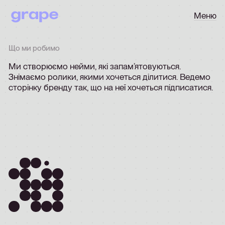
Меню
Що ми робимо
Ми
створюємо
нейми,
які
запам’ятовуються.
Знімаємо
ролики,
якими
хочеться
ділитися.
Ведемо
сторінку
бренду
так,
що
на
неї
хочеться
підписатися.