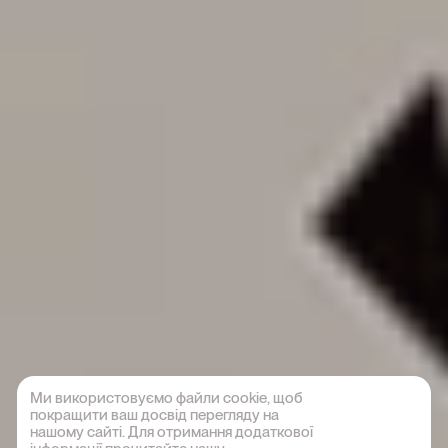
Ми використовуємо файли cookie, щоб
покращити ваш досвід перегляду на
нашому сайті. Для отримання додаткової