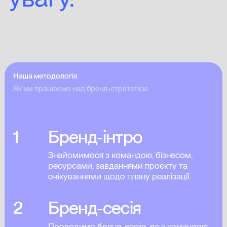
Наша методологія
Як ми працюємо над бренд-стратегією
1
Бренд-інтро
Знайомимося з командою, бізнесом,
ресурсами, завданнями проєкту та
очікуваннями щодо плану реалізації.
2
Бренд-сесія
Проводимо бренд-сесію, де з командою