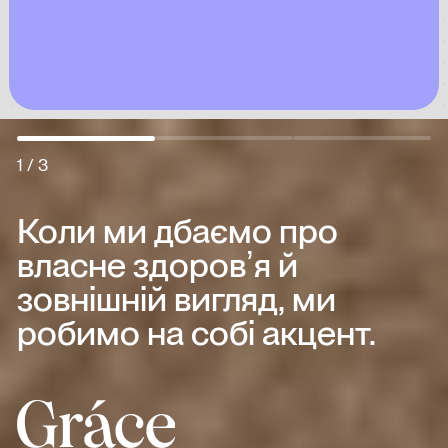
1 / 3
Коли
ми
дбаємо
про
власне
здоровʼя
й
зовнішній
вигляд,
ми
робимо
на
собі
акцент.